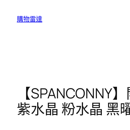
跳
至
購物雷達
主
要
內
容
【SPANCONNY
紫水晶 粉水晶 黑曜