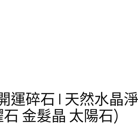
】開運碎石 | 天然水晶
石 金髮晶 太陽石)