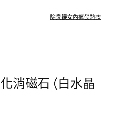
除臭襪
女內褲
發熱衣
淨化消磁石 (白水晶