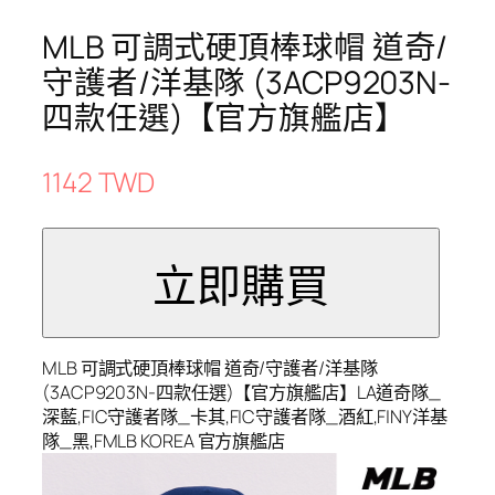
MLB 可調式硬頂棒球帽 道奇/
守護者/洋基隊 (3ACP9203N-
四款任選)【官方旗艦店】
1142 TWD
MLB 可調式硬頂棒球帽 道奇/守護者/洋基隊
(3ACP9203N-四款任選)【官方旗艦店】LA道奇隊_
深藍,F|C守護者隊_卡其,F|C守護者隊_酒紅,F|NY洋基
隊_黑,FMLB KOREA 官方旗艦店