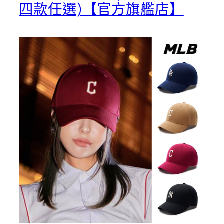
四款任選)【官方旗艦店】