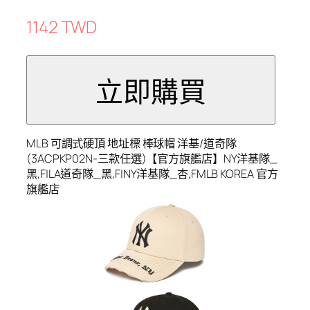
1142 TWD
MLB 可調式硬頂 地址標 棒球帽 洋基/道奇隊
(3ACPKP02N-三款任選)【官方旗艦店】NY洋基隊_
黑,F|LA道奇隊_黑,F|NY洋基隊_杏,FMLB KOREA 官方
旗艦店