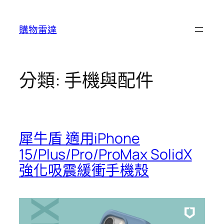
跳
至
購物雷達
主
要
內
容
分類:
手機與配件
犀牛盾 適用iPhone
15/Plus/Pro/ProMax SolidX
強化吸震緩衝手機殼