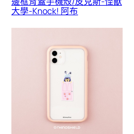
邊框背蓋手機殼/皮克斯-怪獸
大學-Knock! 阿布