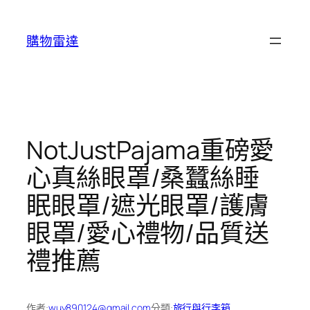
跳
至
購物雷達
主
要
內
容
NotJustPajama重磅愛
心真絲眼罩/桑蠶絲睡
眠眼罩/遮光眼罩/護膚
眼罩/愛心禮物/品質送
禮推薦
作者:
wuy890124@gmail.com
分類:
旅行與行李箱