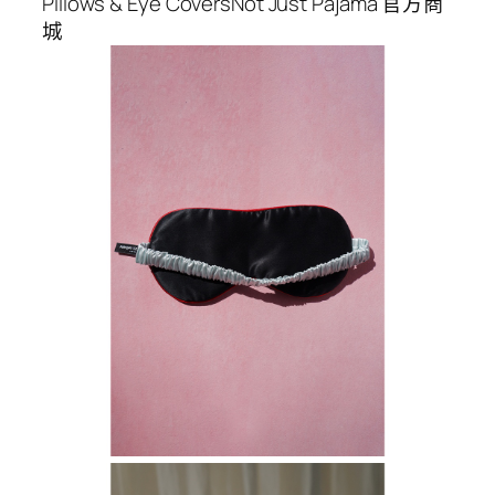
Pillows & Eye CoversNot Just Pajama 官方商
城