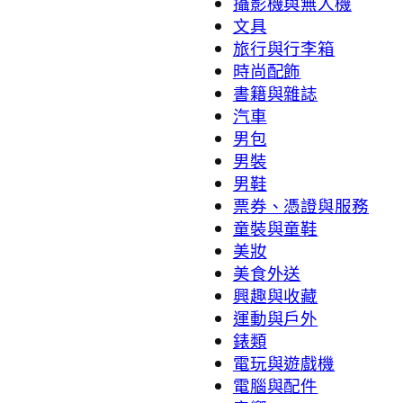
攝影機與無人機
文具
旅行與行李箱
時尚配飾
書籍與雜誌
汽車
男包
男裝
男鞋
票券、憑證與服務
童裝與童鞋
美妝
美食外送
興趣與收藏
運動與戶外
錶類
電玩與遊戲機
電腦與配件