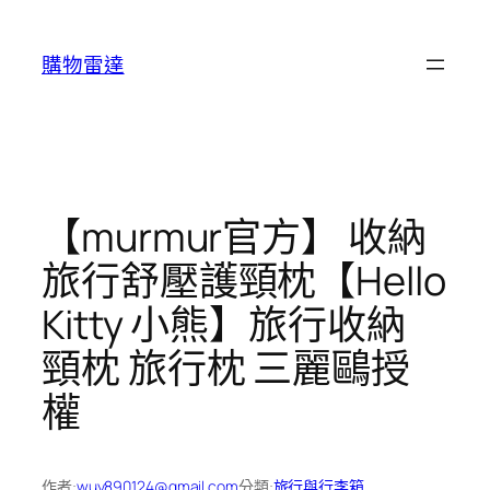
跳
至
購物雷達
主
要
內
容
【murmur官方】 收納
旅行舒壓護頸枕【Hello
Kitty 小熊】旅行收納
頸枕 旅行枕 三麗鷗授
權
作者:
wuy890124@gmail.com
分類:
旅行與行李箱