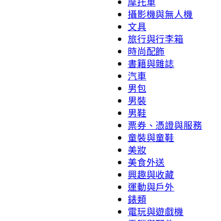
摩托車
攝影機與無人機
文具
旅行與行李箱
時尚配飾
書籍與雜誌
汽車
男包
男裝
男鞋
票券、憑證與服務
童裝與童鞋
美妝
美食外送
興趣與收藏
運動與戶外
錶類
電玩與遊戲機