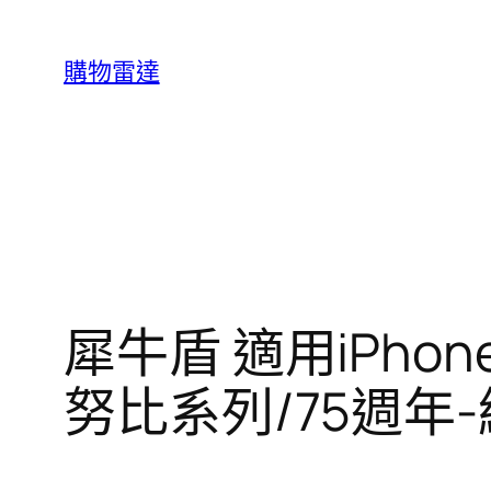
跳
至
購物雷達
主
要
內
容
犀牛盾 適用iPhone
努比系列/75週年