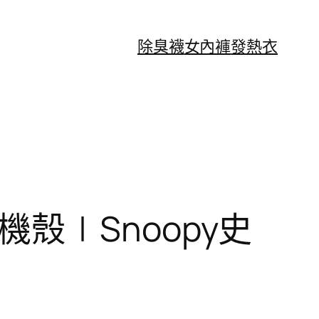
除臭襪
女內褲
發熱衣
手機殼∣Snoopy史