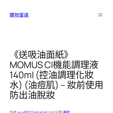
跳
至
購物雷達
主
要
內
容
《送吸油面紙》
MOMUS CI機能調理液
140ml (控油調理化妝
水) (油痘肌) – 妝前使用
防出油脫妝
作者:
wuy890124@gmail.com
分類:
美妝