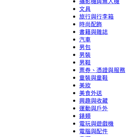
攝影機與無人機
文具
旅行與行李箱
時尚配飾
書籍與雜誌
汽車
男包
男裝
男鞋
票券、憑證與服務
童裝與童鞋
美妝
美食外送
興趣與收藏
運動與戶外
錶類
電玩與遊戲機
電腦與配件