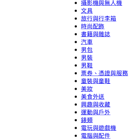
攝影機與無人機
文具
旅行與行李箱
時尚配飾
書籍與雜誌
汽車
男包
男裝
男鞋
票券、憑證與服務
童裝與童鞋
美妝
美食外送
興趣與收藏
運動與戶外
錶類
電玩與遊戲機
電腦與配件