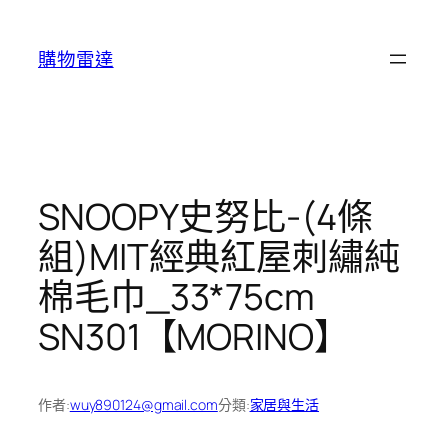
跳
至
購物雷達
主
要
內
容
SNOOPY史努比-(4條
組)MIT經典紅屋刺繡純
棉毛巾_33*75cm
SN301【MORINO】
作者:
wuy890124@gmail.com
分類:
家居與生活