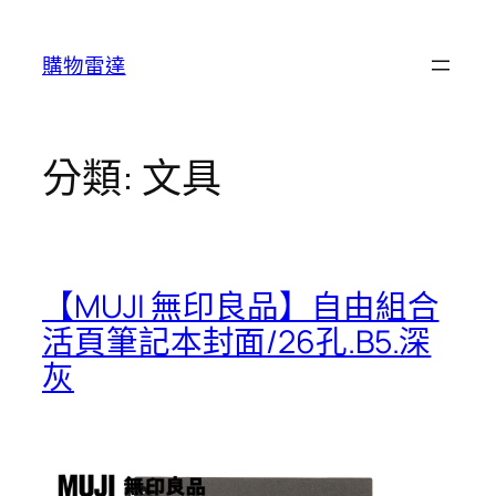
跳
至
購物雷達
主
要
內
容
分類:
文具
【MUJI 無印良品】自由組合
活頁筆記本封面/26孔.B5.深
灰